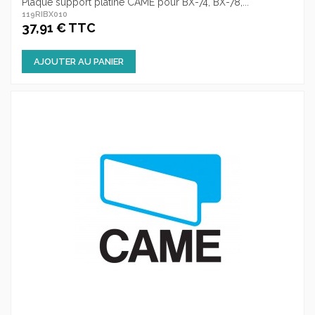
Plaque support platine CAME pour BX-74, BX-78,...
119RIBX010
37,91 € TTC
AJOUTER AU PANIER