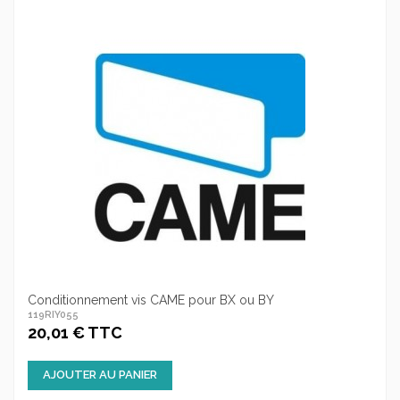
Conditionnement vis CAME pour BX ou BY
119RIY055
20,01 € TTC
AJOUTER AU PANIER