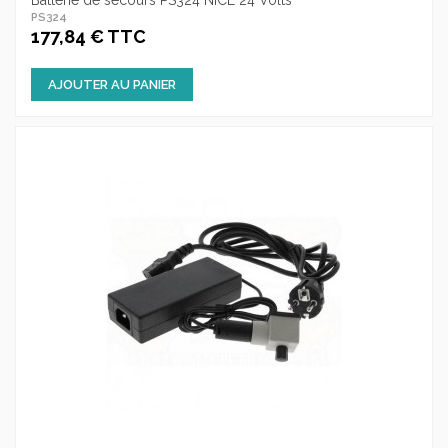
Batterie de secours PS324 NICE 24 Volts
PS324
177,84 € TTC
AJOUTER AU PANIER