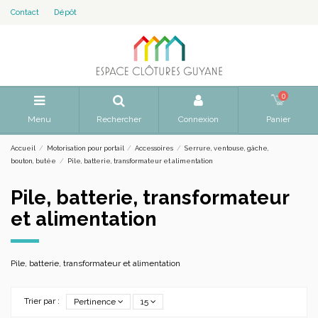
Contact
Dépôt
0
Menu
Rechercher
Connexion
Panier
Accueil
Motorisation pour portail
Accessoires
Serrure, ventouse, gâche,
bouton, butée
Pile, batterie, transformateur et alimentation
Pile, batterie, transformateur
et alimentation
Pile, batterie, transformateur et alimentation
Trier par :
Pertinence
15