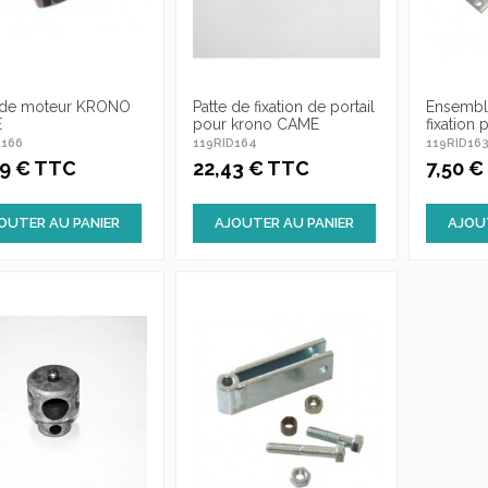
 de moteur KRONO
Patte de fixation de portail
Ensembl
E
pour krono CAME
fixation
D166
119RID164
119RID16
69 € TTC
22,43 € TTC
7,50 
OUTER AU PANIER
AJOUTER AU PANIER
AJOU