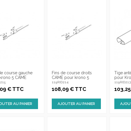
de course gauche
Fins de course droits
Tige ant
krono 5 CAME
CAME pour krono 5
pour Kr
D215
119RID214
119RID21
,09 € TTC
108,09 € TTC
103,2
OUTER AU PANIER
AJOUTER AU PANIER
AJOU