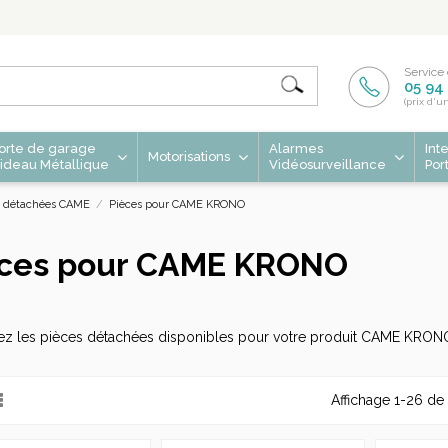
Service 
05 94 
(prix d'u
orte de garage
Alarmes
Int
Motorisations
ideau Métallique
Vidéosurveillance
Por
s détachées CAME
Pièces pour CAME KRONO
èces pour CAME KRONO
ez les pièces détachées disponibles pour votre produit CAME KRON
Affichage 1-26 de 