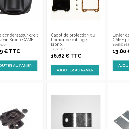
 condensateur droit
Capot de protection du
Levier 
vérin Krono CAME
bornier de cablage
CAME po
krono...
D170
119RID16
119RID169
39 € TTC
13,80
16,62 € TTC
OUTER AU PANIER
AJOU
AJOUTER AU PANIER