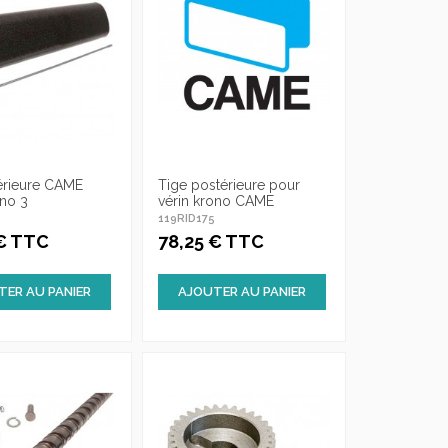
érieure CAME
Tige postérieure pour
no 3
vérin krono CAME
8
119RID175
 € TTC
78,25 € TTC
TER AU PANIER
AJOUTER AU PANIER