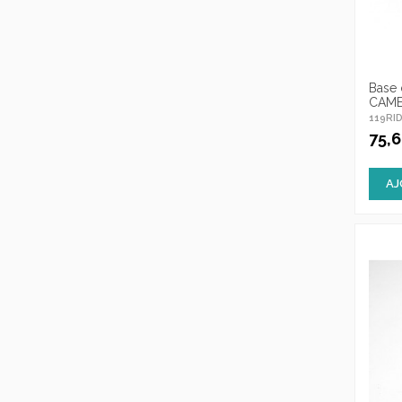
Base
CAM
119RI
75,
AJ