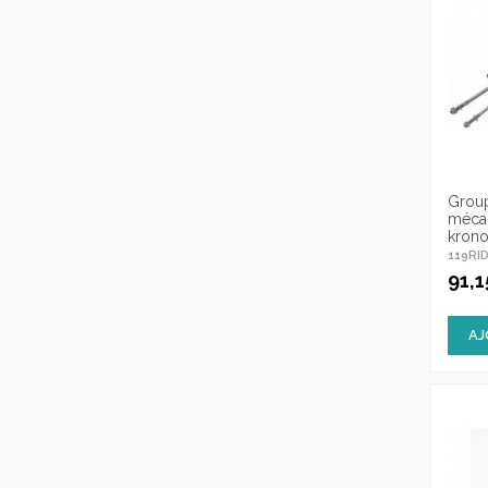
Grou
mécan
kron
119RI
91,
AJ