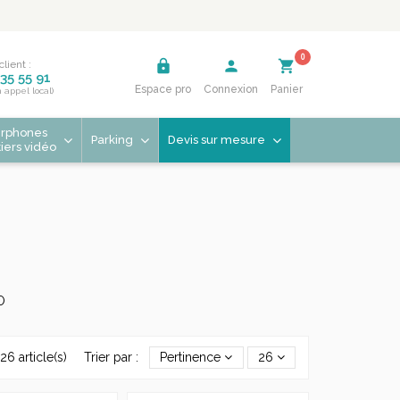
0
lock
person
shopping_cart
client :
35 55 91
Espace pro
Connexion
Panier
n appel local)
erphones
Parking
Devis sur mesure
tiers vidéo
O
26 article(s)
Trier par :
Pertinence
26