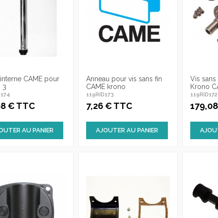
interne CAME pour
Anneau pour vis sans fin
Vis sans 
 3
CAME krono
Krono 
D174
119RID173
119RID172
08 € TTC
7,26 € TTC
179,0
OUTER AU PANIER
AJOUTER AU PANIER
AJOU