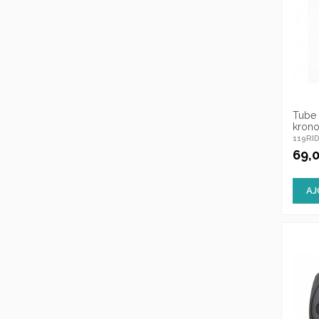
Tube 
krono
119RI
69,
AJ