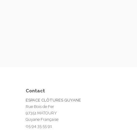
Contact
ESPACE CLÔTURES GUYANE
Rue Bois de Fer
97351 MATOURY
Guyane Française
05 94 35 55 91