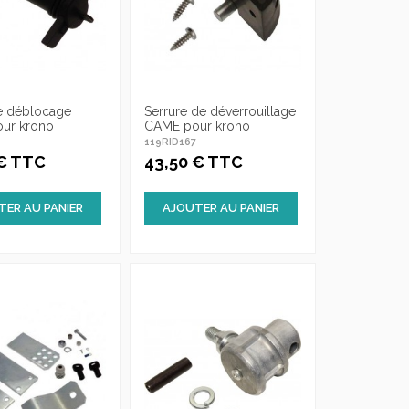
de déblocage
Serrure de déverrouillage
ur krono
CAME pour krono
8
119RID167
 € TTC
43,50 € TTC
TER AU PANIER
AJOUTER AU PANIER