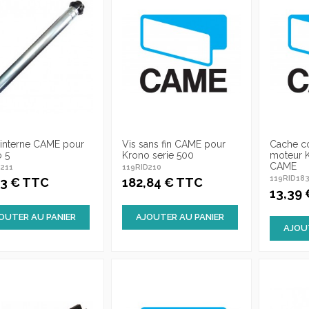
interne CAME pour
Vis sans fin CAME pour
Cache c
 5
Krono serie 500
moteur 
CAME
211
119RID210
119RID18
63 € TTC
182,84 € TTC
13,39
OUTER AU PANIER
AJOUTER AU PANIER
AJOU