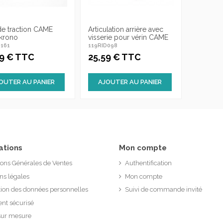
de traction CAME
Articulation arrière avec
krono
visserie pour vérin CAME
D161
119RID098
59 € TTC
25,59 € TTC
OUTER AU PANIER
AJOUTER AU PANIER
ations
Mon compte
ions Générales de Ventes
Authentification
ns légales
Mon compte
tion des données personnelles
Suivi de commande invité
nt sécurisé
sur mesure