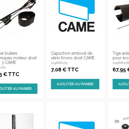
pe butées
Capuchon embout de
Tige ant
iques moteur droit
vérin Krono droit CAME
pour kro
o 3 CAME
119RID179
119RID17
D181
7,08 € TTC
67,95
15 € TTC
AJOUTER AU PANIER
AJOU
OUTER AU PANIER