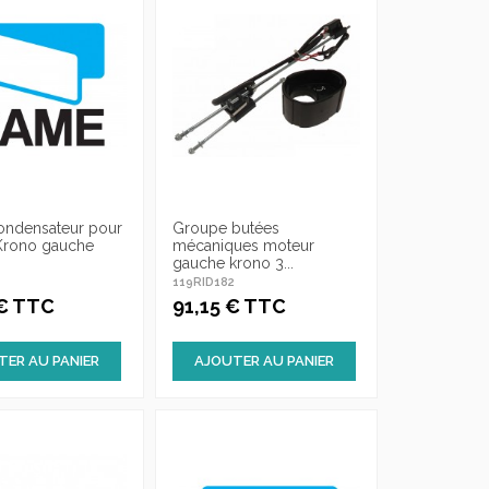
ondensateur pour
Groupe butées
Krono gauche
mécaniques moteur
gauche krono 3...
3
119RID182
 € TTC
91,15 € TTC
TER AU PANIER
AJOUTER AU PANIER