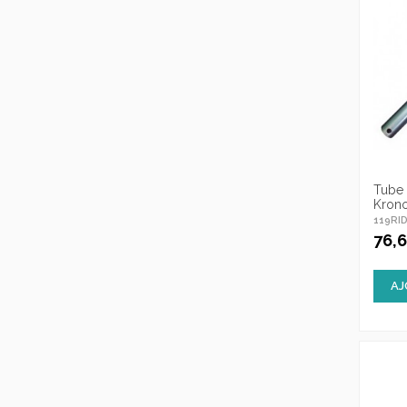
Tube 
Krono
119RID
76,
AJ