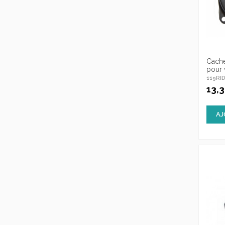
Cache
pour 
119RI
13,
AJ