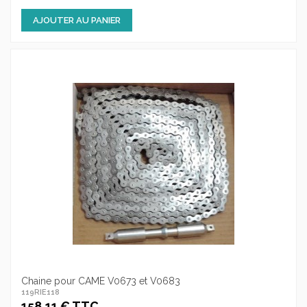
AJOUTER AU PANIER
Chaine pour CAME V0673 et V0683
119RIE118
158,11 € TTC