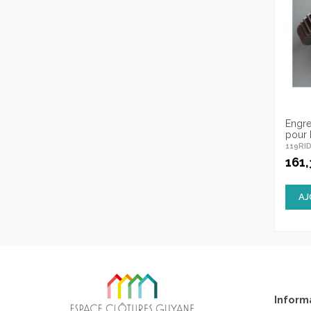
Engre
pour
119RI
161
AJ
Inform