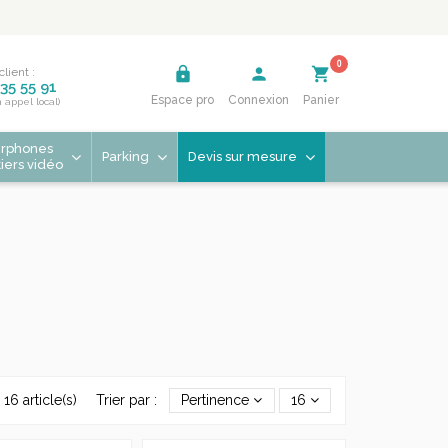
0
lock
person
shopping_cart
client :
35 55 91
Espace pro
Connexion
Panier
n appel local)
erphones
Parking
Devis sur mesure
tiers vidéo
 16 article(s)
Trier par :
Pertinence
16