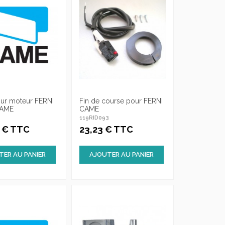
our moteur FERNI
Fin de course pour FERNI
CAME
CAME
3
119RID093
5 € TTC
23,23 € TTC
TER AU PANIER
AJOUTER AU PANIER