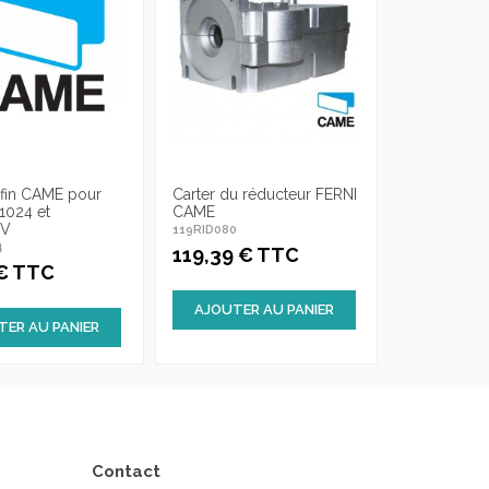
 fin CAME pour
Carter du réducteur FERNI
1024 et
CAME
0V
119RID080
4
119,39 € TTC
 € TTC
AJOUTER AU PANIER
TER AU PANIER
Contact