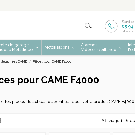
Service 
05 94 
(prix d'u
orte de garage
Alarmes
Int
Motorisations
ideau Métallique
Vidéosurveillance
Por
s détachées CAME
Pièces pour CAME F4000
ces pour CAME F4000
ez les pièces détachées disponibles pour votre produit CAME F4000
Affichage 1-16 de