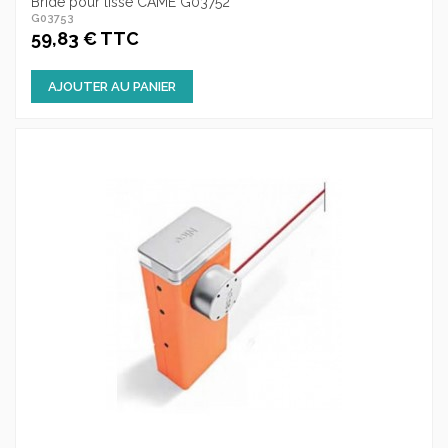
Bride pour lisse CAME G03752
G03753
59,83 € TTC
AJOUTER AU PANIER