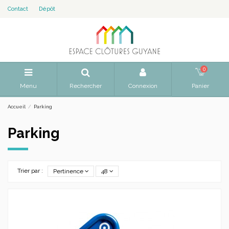
Contact
Dépôt
0
Menu
Rechercher
Connexion
Panier
Accueil
Parking
Parking
Trier par :
Pertinence
48