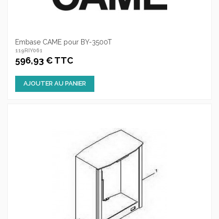
Embase CAME pour BY-3500T
119RIY061
596,93 € TTC
AJOUTER AU PANIER