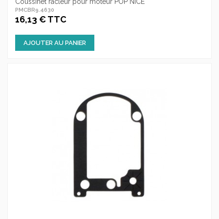
Coussinet racleur pour moteur POP NICE
PMCBR9.4630
16,13 € TTC
AJOUTER AU PANIER