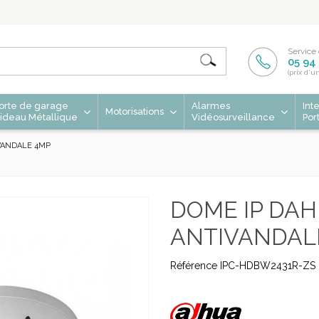
Service 
05 94 
(prix d'u
orte de garage
Alarmes
Int
Motorisations
ideau Métallique
Vidéosurveillance
Por
VANDALE 4MP
DOME IP DA
ANTIVANDAL
Référence
IPC-HDBW2431R-ZS