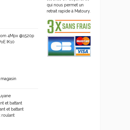
qui nous permet un
retrait rapide à Matoury.
oom 4Mpx @1520p
PoE IK10
n magasin
Guyane
nt et battant
nt et battant
 roulant