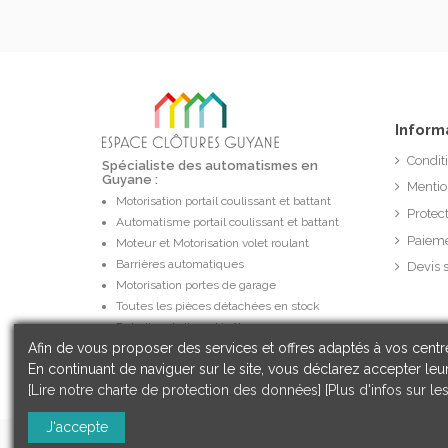
Inform
Condit
Spécialiste des automatismes en
Guyane :
Mentio
Motorisation portail coulissant et battant
Protec
Automatisme portail coulissant et battant
Paieme
Moteur et Motorisation volet roulant
Barrières automatiques
Devis 
Motorisation portes de garage
Toutes les pièces détachées en stock
Retrait gratuit au dépôt
Afin de vous proposer des services et offres adaptés à vos centre
Réseau d'installateurs dédiés
En continuant de naviguer sur le site, vous déclarez accepter leur
[Lire notre charte de protection des données]
[Plus d'infos sur le
J'accepte
© 2021 Espace Clôtures Guyane - Tous droits réservés