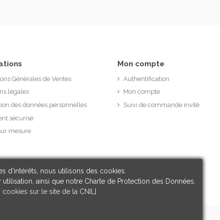
ations
Mon compte
ions Générales de Ventes
Authentification
ns légales
Mon compte
tion des données personnelles
Suivi de commande invité
nt sécurisé
sur mesure
s d'intérêts, nous utilisons des cookies.
 utilisation, ainsi que notre Charte de Protection des Données.
s cookies sur le site de la CNIL]