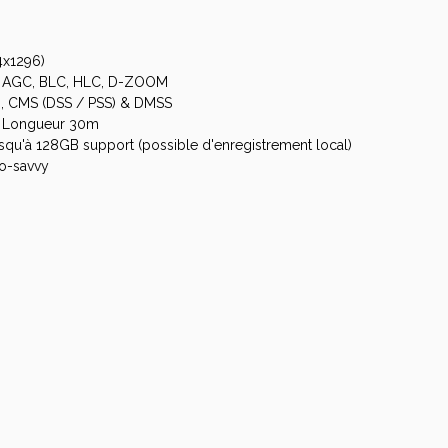
x1296)
B, AGC, BLC, HLC, D-ZOOM
eb, CMS (DSS / PSS) & DMSS
IR Longueur 30m
qu'à 128GB support (possible d'enregistrement local)
co-savvy