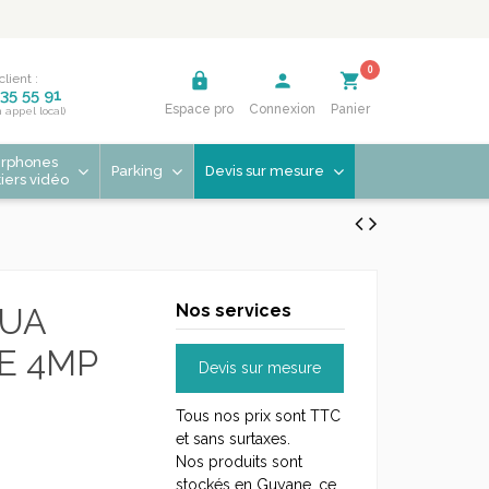
0
lock
person
shopping_cart
client :
35 55 91
Espace pro
Connexion
Panier
n appel local)
erphones
Parking
Devis sur mesure
tiers vidéo
Nos services
HUA
E 4MP
Devis sur mesure
Tous nos prix sont TTC
et sans surtaxes.
Nos produits sont
stockés en Guyane, ce