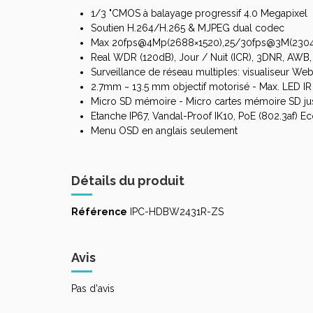
1/3 "CMOS à balayage progressif 4.0 Megapixel
Soutien H.264/H.265 & MJPEG dual codec
Max 20fps@4Mp(2688×1520),25/30fps@3M(2304
Real WDR (120dB), Jour / Nuit (ICR), 3DNR, AW
Surveillance de réseau multiples: visualiseur W
2.7mm ~ 13.5 mm objectif motorisé - Max. LED 
Micro SD mémoire - Micro cartes mémoire SD jus
Etanche IP67, Vandal-Proof IK10, PoE (802.3af) E
Menu OSD en anglais seulement
Détails du produit
Référence
IPC-HDBW2431R-ZS
Avis
Pas d'avis